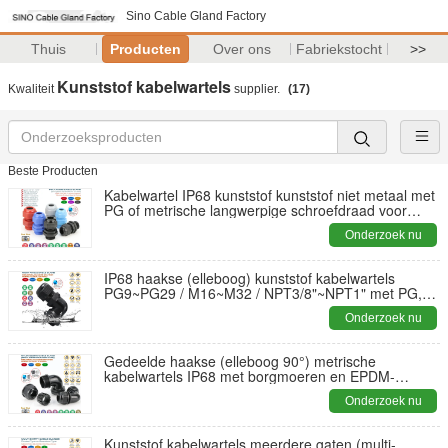
Sino Cable Gland Factory
Thuis
Producten
Over ons
Fabriekstocht
>>
Kunststof kabelwartels
Kwaliteit
supplier.
(17)
Beste Producten
Kabelwartel IP68 kunststof kunststof niet metaal met
PG of metrische langwerpige schroefdraad voor
dikke behuizing
Onderzoek nu
IP68 haakse (elleboog) kunststof kabelwartels
PG9~PG29 / M16~M32 / NPT3/8"~NPT1" met PG,
metrische en NPT schroefdraad
Onderzoek nu
Gedeelde haakse (elleboog 90°) metrische
kabelwartels IP68 met borgmoeren en EPDM-
pakkingen
Onderzoek nu
Kunststof kabelwartels meerdere gaten (multi-