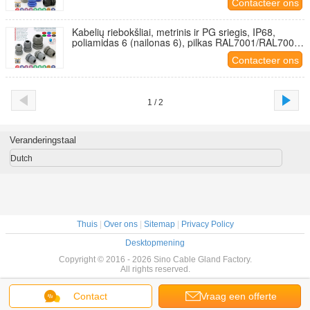
Contacteer ons
Kabelių riebokšliai, metrinis ir PG sriegis, IP68,
poliamidas 6 (nailonas 6), pilkas RAL7001/RAL7005,
jungties dėžutei
Contacteer ons
1 / 2
Veranderingstaal
Dutch
Thuis
|
Over ons
|
Sitemap
|
Privacy Policy
Desktopmening
Copyright © 2016 - 2026 Sino Cable Gland Factory.
All rights reserved.
Contact
Vraag een offerte