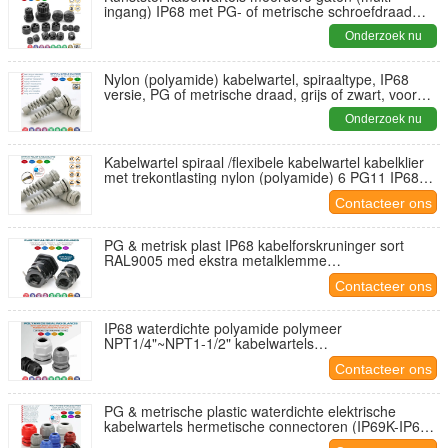
ingang) IP68 met PG- of metrische schroefdraad
voor elektrische behuizingen
Onderzoek nu
Nylon (polyamide) kabelwartel, spiraaltype, IP68
versie, PG of metrische draad, grijs of zwart, voor
elektriciteitskast
Onderzoek nu
Kabelwartel spiraal /flexibele kabelwartel kabelklier
met trekontlasting nylon (polyamide) 6 PG11 IP68
voor 5-10mm kabel
Contacteer ons
PG & metrisk plast IP68 kabelforskruninger sort
RAL9005 med ekstra metalklemme
(traktionsaflastningsklemme)
Contacteer ons
IP68 waterdichte polyamide polymeer
NPT1/4"~NPT1-1/2" kabelwartels
(kabelconnectoren) voor niet-gewapende kabels
Contacteer ons
PG & metrische plastic waterdichte elektrische
kabelwartels hermetische connectoren (IP69K-IP68
versie)