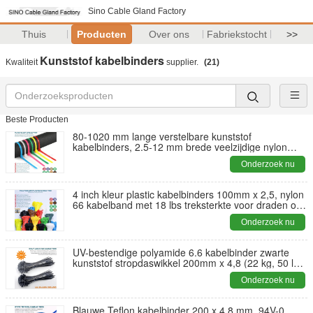
Sino Cable Gland Factory
Thuis
Producten
Over ons
Fabriekstocht
>>
Kunststof kabelbinders
Kwaliteit
supplier.
(21)
Beste Producten
80-1020 mm lange verstelbare kunststof
kabelbinders, 2.5-12 mm brede veelzijdige nylon
kabelbanden tyraps voor kabelboom
Onderzoek nu
4 inch kleur plastic kabelbinders 100mm x 2,5, nylon
66 kabelband met 18 lbs treksterkte voor draden of
kabels
Onderzoek nu
UV-bestendige polyamide 6.6 kabelbinder zwarte
kunststof stropdaswikkel 200mm x 4,8 (22 kg, 50 lbs)
voor omgevingen met hoge UV-straling
Onderzoek nu
Blauwe Teflon kabelbinder 200 x 4.8 mm, 94V-0