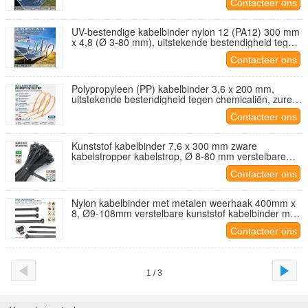
Contacteer ons
UV-bestendige kabelbinder nylon 12 (PA12) 300 mm
x 4,8 (Ø 3-80 mm), uitstekende bestendigheid tegen
zout en chemicaliën, voor de fotovoltaïsche zonne-
Contacteer ons
energiesector
Polypropyleen (PP) kabelbinder 3,6 x 200 mm,
uitstekende bestendigheid tegen chemicaliën, zuren
en logen, lage wateropname, voor de
Contacteer ons
aquacultuursector
Kunststof kabelbinder 7,6 x 300 mm zware
kabelstropper kabelstrop, Ø 8-80 mm verstelbare
nylon (PA) 6.6 ritsbinder met trekkracht 130 lbs of
Contacteer ons
157 lbs voor de bouw
Nylon kabelbinder met metalen weerhaak 400mm x
8, Ø9-108mm verstelbare kunststof kabelbinder met
metalen tong 550N (112 lbs) voor scheepsbouw
Contacteer ons
1 / 3