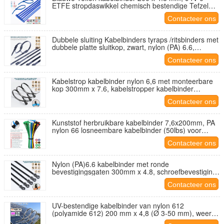
ETFE stropdaswikkel chemisch bestendige Tefzel
tiewrap tyrap 50lbs voor extreme omstandigheden
Contacteer ons
Dubbele sluiting Kabelbinders tyraps /ritsbinders met
dubbele platte sluitkop, zwart, nylon (PA) 6.6,
760x9mm, 110lbs, 500N, Ø20~220mm,
Contacteer ons
buitengebruik
Kabelstrop kabelbinder nylon 6,6 met monteerbare
kop 300mm x 7.6, kabelstropper kabelbinder
kunststof 120lbs met schroefgat voor binnen en
Contacteer ons
buiten
Kunststof herbruikbare kabelbinder 7,6x200mm, PA
nylon 66 losneembare kabelbinder (50lbs) voor
kabelbeheer
Contacteer ons
Nylon (PA)6.6 kabelbinder met ronde
bevestigingsgaten 300mm x 4.8, schroefbevestiging
plastic draadbinder (50lbs) monteerbare
Contacteer ons
bundelbandje voor het ophangen van objecten
UV-bestendige kabelbinder van nylon 612
(polyamide 612) 200 mm x 4,8 (Ø 3-50 mm), weer-
en corrosiebestendig, voor zonne-installaties