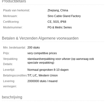
Productdetails
Plaats van herkomst:
Zhejiang, China
Merknaam:
Sino Cable Gland Factory
Certificering:
CE, SGS, IP68
Modelnummer:
PG & Metric Series
Betalen & Verzenden Algemene voorwaarden
Min. bestelaantal:
200 stuks
Prijs:
very competitive prices
Verpakking
standaardverpakking voor uitvoer (op aanvraag ook
speciale verpakking)
Details:
Levertijd:
Normaal gesproken 8-10 dagen
Betalingscondities:
T/T, L/C, Western Union
Levering
2000000 stuks / maand
vermogen:
beschrijving