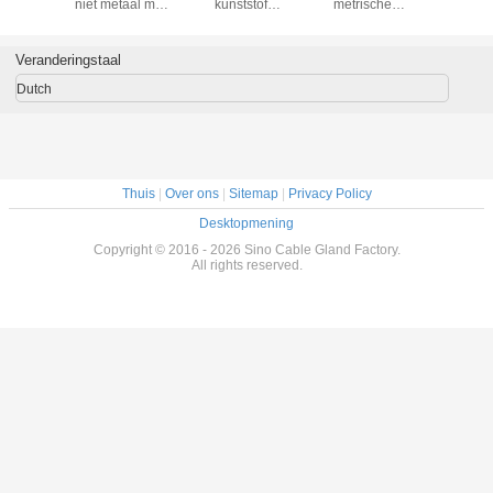
niet metaal met
kunststof
metrische
meerdere
PG of metrische
kabelwartels
kabelwartels IP68
(multi-i
langwerpige
PG9~PG29 /
met borgmoeren
IP68 met 
schroefdraad voor
M16~M32 /
en EPDM-
metris
Veranderingstaal
dikke behuizing
NPT3/8"~NPT1"
pakkingen
schroefdra
met PG, metrische
elektri
Dutch
en NPT
behuiz
schroefdraad
Thuis
|
Over ons
|
Sitemap
|
Privacy Policy
Desktopmening
Copyright © 2016 - 2026 Sino Cable Gland Factory.
All rights reserved.