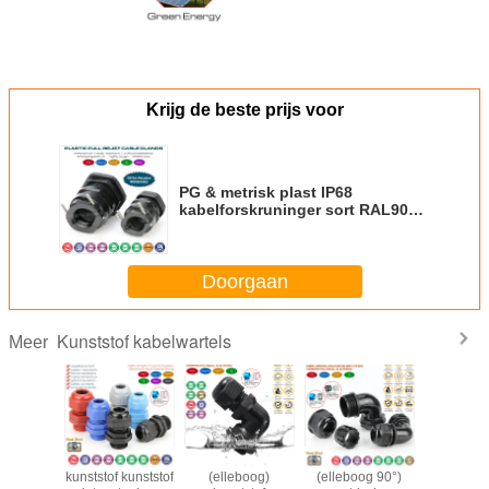
Krijg de beste prijs voor
PG & metrisk plast IP68
kabelforskruninger sort RAL9005
med ekstra metalklemme
(traktionsaflastningsklemme)
Doorgaan
Kunststof kabelwartels
Meer
Kabelwartel IP68
IP68 haakse
Gedeelde haakse
Kunsts
kunststof kunststof
(elleboog)
(elleboog 90°)
kabelwa