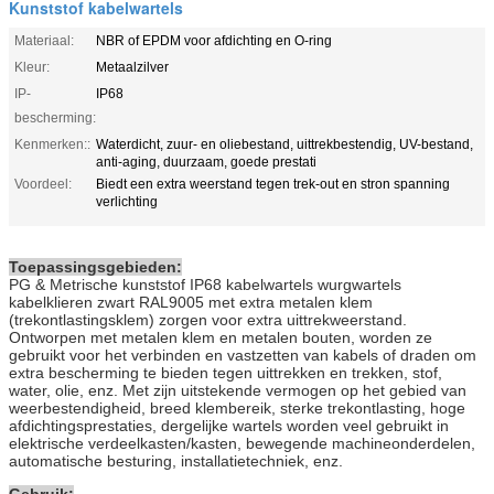
Kunststof kabelwartels
Materiaal:
NBR of EPDM voor afdichting en O-ring
Kleur:
Metaalzilver
IP-
IP68
bescherming:
Kenmerken::
Waterdicht, zuur- en oliebestand, uittrekbestendig, UV-bestand,
anti-aging, duurzaam, goede prestati
Voordeel:
Biedt een extra weerstand tegen trek-out en stron spanning
verlichting
Toepassingsgebieden:
PG & Metrische kunststof IP68 kabelwartels wurgwartels
kabelklieren zwart RAL9005 met extra metalen klem
(trekontlastingsklem) zorgen voor extra uittrekweerstand.
Ontworpen met metalen klem en metalen bouten, worden ze
gebruikt voor het verbinden en vastzetten van kabels of draden om
extra bescherming te bieden tegen uittrekken en trekken, stof,
water, olie, enz. Met zijn uitstekende vermogen op het gebied van
weerbestendigheid, breed klembereik, sterke trekontlasting, hoge
afdichtingsprestaties, dergelijke wartels worden veel gebruikt in
elektrische verdeelkasten/kasten, bewegende machineonderdelen,
automatische besturing, installatietechniek, enz.
Gebruik: