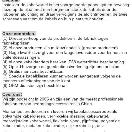
Installeer de kabelwartel in het voorgeboorde paneelgat en bevestig
deze op de plaat met een borgmoer, steek de kabels door de
rubberen afdichting en draai vervolgens de afdichtmoer en de twee
schroeven vast om de kabels op hun plaats te houden.
Onze voordelen:
(1) Directe verkoop van de produkten in de fabriek tegen
fabrieksprijzen.
(2) Al onze producten zijn milieuvriendelijk (groene producten).
(3) Hoge kwaliteit zorgt voor een lange levensduur voor binnen- en
buitentoepassingen.
(4) Al onze kabeldanders bereiken IP68 waterdichte bescherming.
(5) Op tijd bezorgen en goede dienstverlening zijn ons principe.
(6) Gratis monsters beschikbaar.
(7) Speciale kabelklieren kunnen worden aangepast volgens de
monsters of tekeningen van de klant.
(8) OEM-diensten zijn beschikbaar.
Over ons:
Wij zijn opgericht in 2005 en zijn een van de meest professionele
fabrikanten van bedradingsaccessoires in China.
Momenteel produceren en leveren wij kabelaccessoires zoals
polyamide kabelklieren, vernikkelde messing kabelwartel,
roestvrijstalen kabelwartel, flexibele slang, pijpfitting, polyamide
kabelbinder, metalen kabelbinder, spijkerkabelclip, enz.