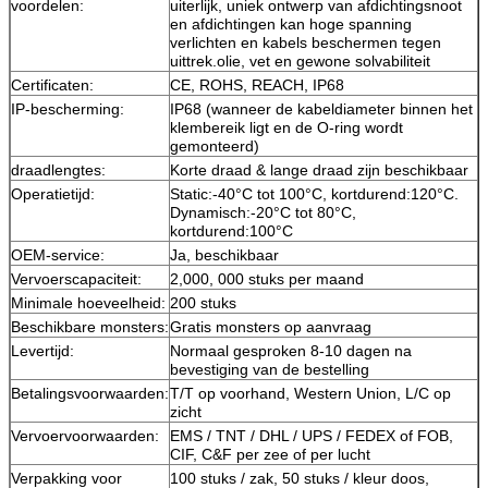
voordelen:
uiterlijk, uniek ontwerp van afdichtingsnoot
en afdichtingen kan hoge spanning
verlichten en kabels beschermen tegen
uittrek.olie, vet en gewone solvabiliteit
Certificaten:
CE, ROHS, REACH, IP68
IP-bescherming:
IP68 (wanneer de kabeldiameter binnen het
klembereik ligt en de O-ring wordt
gemonteerd)
draadlengtes:
Korte draad & lange draad zijn beschikbaar
Operatietijd:
Static:-40°C tot 100°C, kortdurend:120°C.
Dynamisch:-20°C tot 80°C,
kortdurend:100°C
OEM-service:
Ja, beschikbaar
Vervoerscapaciteit:
2,000, 000 stuks per maand
Minimale hoeveelheid:
200 stuks
Beschikbare monsters:
Gratis monsters op aanvraag
Levertijd:
Normaal gesproken 8-10 dagen na
bevestiging van de bestelling
Betalingsvoorwaarden:
T/T op voorhand, Western Union, L/C op
zicht
Vervoervoorwaarden:
EMS / TNT / DHL / UPS / FEDEX of FOB,
CIF, C&F per zee of per lucht
Verpakking voor
100 stuks / zak, 50 stuks / kleur doos,