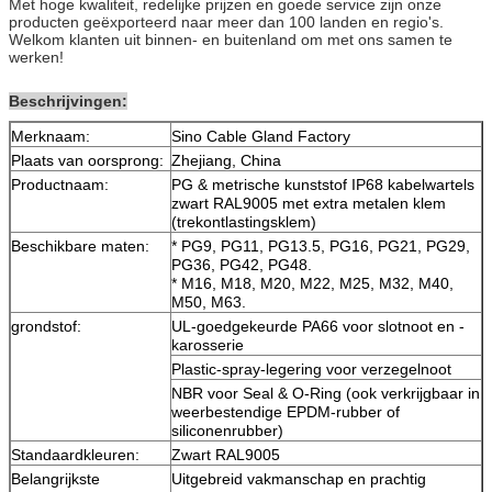
Met hoge kwaliteit, redelijke prijzen en goede service zijn onze
producten geëxporteerd naar meer dan 100 landen en regio's.
Welkom klanten uit binnen- en buitenland om met ons samen te
werken!
Beschrijvingen:
Merknaam:
Sino Cable Gland Factory
Plaats van oorsprong:
Zhejiang, China
Productnaam:
PG & metrische kunststof IP68 kabelwartels
zwart RAL9005 met extra metalen klem
(trekontlastingsklem)
Beschikbare maten:
* PG9, PG11, PG13.5, PG16, PG21, PG29,
PG36, PG42, PG48.
* M16, M18, M20, M22, M25, M32, M40,
M50, M63.
grondstof:
UL-goedgekeurde PA66 voor slotnoot en -
karosserie
Plastic-spray-legering voor verzegelnoot
NBR voor Seal & O-Ring (ook verkrijgbaar in
weerbestendige EPDM-rubber of
siliconenrubber)
Standaardkleuren:
Zwart RAL9005
Belangrijkste
Uitgebreid vakmanschap en prachtig