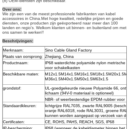
(8) OEM-diensten zijn beschikbaar.
Over ons:
We zijn een van de meest professionele fabrikanten van kabel
accessoires in China.Met hoge kwaliteit, redelijke prijzen en goede
diensten, onze producten zijn geëxporteerd naar meer dan 100
landen en regio's. Welkom klanten uit binnen- en buitenland om met
ons samen te werken!!
Beschrijvingen:
Merknaam:
Sino Cable Gland Factory
Plaats van oorsprong:
Zhejiang, China
Productnaam:
IP68 waterdichte polyamide nylon metrische d
voor schakelkasten
Beschikbare maten:
M12x1.5M14x1.5M16x1.5M18x1.5M20x1.5M2
M36x1.5M40x1.5M50x1.5M63x1.5
grondstof:
UL-goedgekeurde nieuwe Polyamide 66, ontvl
lichaam (94V-0 materiaal is optioneel)
NBR- of weerbestendige EPDM-rubber voor Se
Standaardkleuren:
lichtgrijze RAL7035, zwarte RAL9005 (beschi
oranje RAL6018, rode RAL3031, groene RAL2
kunnen worden aangepast op verzoek van de 
Certificaten:
CE, ROHS, PAHS, REACH, SGS, IP68
IP-bescherming:
IP68 (wanneer de kabeldiameter binnen het kl