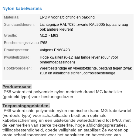
Nylon kabelwartels
Materiaal:
EPDM voor afdichting en pakking
Standaardkleuren:
Lichtegrijze RAL7035, zwarte RAL9005 (op aanvraag
ook andere kleuren)
Grootte:
M12 ~ M63
Beschermingsniveau:
IP68
Draadsysteem:
Volgens EN60423
Kwaliteitsgraad:
Hoge kwaliteit (6-12 jaar lange levensduur voor
binnentoepassingen)
Hoofdvoordelen:
Weerbestendige en vloeistofdichte, bestand tegen zwak
zuur en alkalische stoffen, corrosiebestendige
Productnaam:
IP68 waterdicht polyamide nylon metrisch draad MG kabelklier
(gedeeld type) voor besturingsdozen
Toepassingsgebieden:
IP68 waterdichte polyamide nylon metrische draad MG-kabelwartel
(verdeeld type) voor schakelkasten biedt een optimale
kabelbescherming en een uitstekende waterdichtheid tot IP68, met
de kenmerken van sterke treksterkte, hoge afdichtingsprestaties,
trillingsbestendigheid, goede veiligheid en stabiliteit Ze worden op
grote schaal toegepast voor het aansluiten en bevestigen van