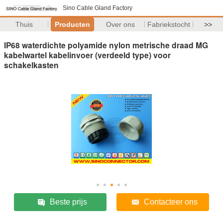
Sino Cable Gland Factory
Thuis
Producten
Over ons
Fabriekstocht
>>
IP68 waterdichte polyamide nylon metrische draad MG
kabelwartel kabelinvoer (verdeeld type) voor
schakelkasten
Beste prijs
Contacteer ons