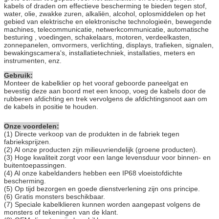
kabels of draden om effectieve bescherming te bieden tegen stof,
water, olie, zwakke zuren, alkaliën, alcohol, oplosmiddelen op het
gebied van elektrische en elektronische technologieën, bewegende
machines, telecommunicatie, netwerkcommunicatie, automatische
besturing , voedingen, schakelaars, motoren, verdeelkasten,
zonnepanelen, omvormers, verlichting, displays, trafieken, signalen,
bewakingscamera's, installatietechniek, installaties, meters en
instrumenten, enz.
Gebruik:
Monteer de kabelklier op het vooraf geboorde paneelgat en
bevestig deze aan boord met een knoop, voeg de kabels door de
rubberen afdichting en trek vervolgens de afdichtingsnoot aan om
de kabels in positie te houden.
Onze voordelen:
(1) Directe verkoop van de produkten in de fabriek tegen
fabrieksprijzen.
(2) Al onze producten zijn milieuvriendelijk (groene producten).
(3) Hoge kwaliteit zorgt voor een lange levensduur voor binnen- en
buitentoepassingen.
(4) Al onze kabeldanders hebben een IP68 vloeistofdichte
bescherming.
(5) Op tijd bezorgen en goede dienstverlening zijn ons principe.
(6) Gratis monsters beschikbaar.
(7) Speciale kabelklieren kunnen worden aangepast volgens de
monsters of tekeningen van de klant.