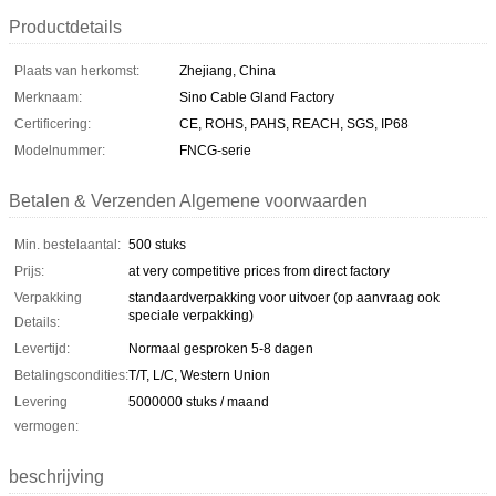
Productdetails
Plaats van herkomst:
Zhejiang, China
Merknaam:
Sino Cable Gland Factory
Certificering:
CE, ROHS, PAHS, REACH, SGS, IP68
Modelnummer:
FNCG-serie
Betalen & Verzenden Algemene voorwaarden
Min. bestelaantal:
500 stuks
Prijs:
at very competitive prices from direct factory
Verpakking
standaardverpakking voor uitvoer (op aanvraag ook
speciale verpakking)
Details:
Levertijd:
Normaal gesproken 5-8 dagen
Betalingscondities:
T/T, L/C, Western Union
Levering
5000000 stuks / maand
vermogen:
beschrijving