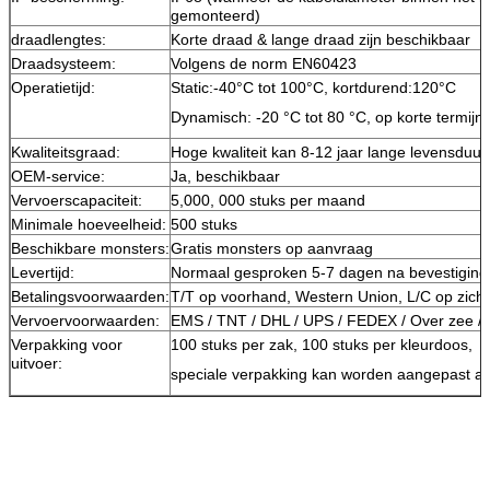
gemonteerd)
draadlengtes:
Korte draad & lange draad zijn beschikbaar
Draadsysteem:
Volgens de norm EN60423
Operatietijd:
Static:-40°C tot 100°C, kortdurend:120°C
Dynamisch: -20 °C tot 80 °C, op korte termijn
Kwaliteitsgraad:
Hoge kwaliteit kan 8-12 jaar lange levensdu
OEM-service:
Ja, beschikbaar
Vervoerscapaciteit:
5,000, 000 stuks per maand
Minimale hoeveelheid:
500 stuks
Beschikbare monsters:
Gratis monsters op aanvraag
Levertijd:
Normaal gesproken 5-7 dagen na bevestiging 
Betalingsvoorwaarden:
T/T op voorhand, Western Union, L/C op zicht
Vervoervoorwaarden:
EMS / TNT / DHL / UPS / FEDEX / Over zee / 
Verpakking voor
100 stuks per zak, 100 stuks per kleurdoos,
uitvoer:
speciale verpakking kan worden aangepast a