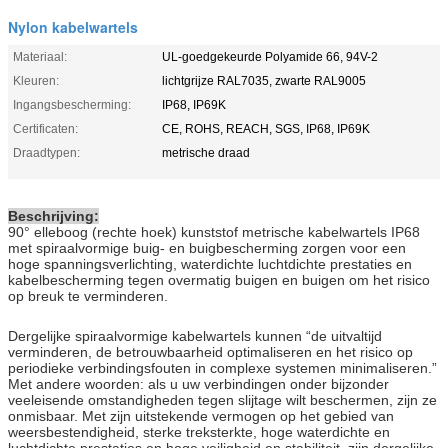
Nylon kabelwartels
Materiaal:
UL-goedgekeurde Polyamide 66, 94V-2
Kleuren:
lichtgrijze RAL7035, zwarte RAL9005
Ingangsbescherming:
IP68, IP69K
Certificaten:
CE, ROHS, REACH, SGS, IP68, IP69K
Draadtypen:
metrische draad
Beschrijving:
90° elleboog (rechte hoek) kunststof metrische kabelwartels IP68
met spiraalvormige buig- en buigbescherming zorgen voor een
hoge spanningsverlichting, waterdichte luchtdichte prestaties en
kabelbescherming tegen overmatig buigen en buigen om het risico
op breuk te verminderen.
Dergelijke spiraalvormige kabelwartels kunnen “de uitvaltijd
verminderen, de betrouwbaarheid optimaliseren en het risico op
periodieke verbindingsfouten in complexe systemen minimaliseren.”
Met andere woorden: als u uw verbindingen onder bijzonder
veeleisende omstandigheden tegen slijtage wilt beschermen, zijn ze
onmisbaar. Met zijn uitstekende vermogen op het gebied van
weersbestendigheid, sterke treksterkte, hoge waterdichte en
luchtdichte prestaties en hoge veiligheid en stabiliteit, zijn dergelijke