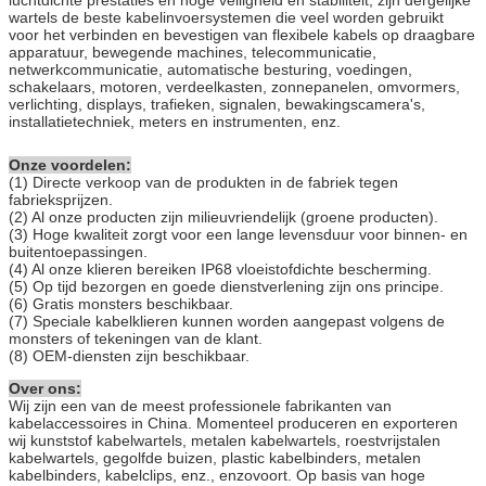
wartels de beste kabelinvoersystemen die veel worden gebruikt
voor het verbinden en bevestigen van flexibele kabels op draagbare
apparatuur, bewegende machines, telecommunicatie,
netwerkcommunicatie, automatische besturing, voedingen,
schakelaars, motoren, verdeelkasten, zonnepanelen, omvormers,
verlichting, displays, trafieken, signalen, bewakingscamera's,
installatietechniek, meters en instrumenten, enz.
Onze voordelen:
(1) Directe verkoop van de produkten in de fabriek tegen
fabrieksprijzen.
(2) Al onze producten zijn milieuvriendelijk (groene producten).
(3) Hoge kwaliteit zorgt voor een lange levensduur voor binnen- en
buitentoepassingen.
(4) Al onze klieren bereiken IP68 vloeistofdichte bescherming.
(5) Op tijd bezorgen en goede dienstverlening zijn ons principe.
(6) Gratis monsters beschikbaar.
(7) Speciale kabelklieren kunnen worden aangepast volgens de
monsters of tekeningen van de klant.
(8) OEM-diensten zijn beschikbaar.
Over ons:
Wij zijn een van de meest professionele fabrikanten van
kabelaccessoires in China. Momenteel produceren en exporteren
wij kunststof kabelwartels, metalen kabelwartels, roestvrijstalen
kabelwartels, gegolfde buizen, plastic kabelbinders, metalen
kabelbinders, kabelclips, enz., enzovoort. Op basis van hoge