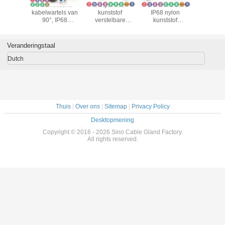
Hermetische
Polyamide
PG en metrische
M20 n
kabelwartels van
kunststof
IP68 nylon
metris
90°, IP68
verstelbare
kunststof
kabelwa
waterdichte
waterdichte
elleboogkabelwartels
verstelb
haakse
zwarte PG &
(rechte hoek) met
12mm wate
elektrische
metrische
spiraalvormige
polya
Veranderingstaal
kabelwartels met
kabelwartels
flexibele
kabelwart
PG en metrische
(IP68) met externe
beschermer
fluorru
Dutch
schroefdraad
kabelklem
afdicht
Thuis
|
Over ons
|
Sitemap
|
Privacy Policy
Desktopmening
Copyright © 2016 - 2026 Sino Cable Gland Factory.
All rights reserved.