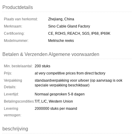
Productdetails
Plaats van herkomst:
Zhejiang, China
Merknaam:
Sino Cable Gland Factory
Certificering:
CE, ROHS, REACH, SGS, IP68, IP69K
Modelnummer:
Metrische reeks
Betalen & Verzenden Algemene voorwaarden
Min. bestelaantal:
200 stuks
Prijs:
at very competitive prices from direct factory
Verpakking
standaardverpakking voor uitvoer (op aanvraag is ook
speciale verpakking beschikbaar)
Details:
Levertijd:
Normaal gesproken 5-8 dagen
Betalingscondities:
T/T, L/C, Western Union
Levering
2000000 stuks per maand
vermogen:
beschrijving