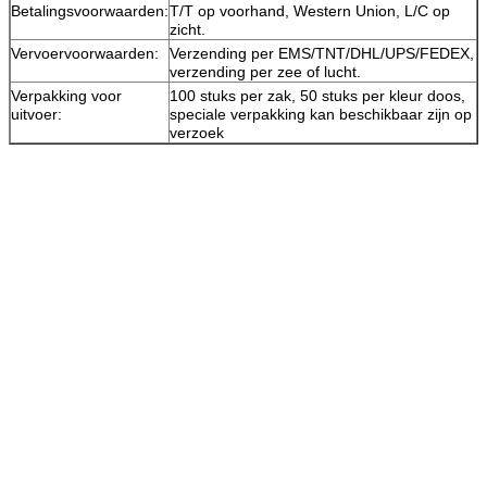
Betalingsvoorwaarden:
T/T op voorhand, Western Union, L/C op
zicht.
Vervoervoorwaarden:
Verzending per EMS/TNT/DHL/UPS/FEDEX,
verzending per zee of lucht.
Verpakking voor
100 stuks per zak, 50 stuks per kleur doos,
uitvoer:
speciale verpakking kan beschikbaar zijn op
verzoek