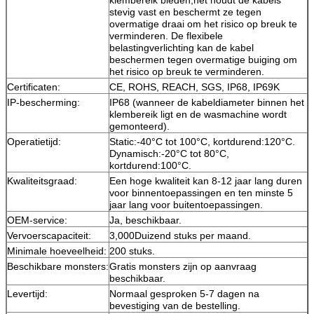
stevig vast en beschermt ze tegen
overmatige draai om het risico op breuk te
verminderen. De flexibele
belastingverlichting kan de kabel
beschermen tegen overmatige buiging om
het risico op breuk te verminderen.
Certificaten:
CE, ROHS, REACH, SGS, IP68, IP69K
IP-bescherming:
IP68 (wanneer de kabeldiameter binnen het
klembereik ligt en de wasmachine wordt
gemonteerd).
Operatietijd:
Static:-40°C tot 100°C, kortdurend:120°C.
Dynamisch:-20°C tot 80°C,
kortdurend:100°C.
Kwaliteitsgraad:
Een hoge kwaliteit kan 8-12 jaar lang duren
voor binnentoepassingen en ten minste 5
jaar lang voor buitentoepassingen.
OEM-service:
Ja, beschikbaar.
Vervoerscapaciteit:
3,000Duizend stuks per maand.
Minimale hoeveelheid:
200 stuks.
Beschikbare monsters:
Gratis monsters zijn op aanvraag
beschikbaar.
Levertijd:
Normaal gesproken 5-7 dagen na
bevestiging van de bestelling.