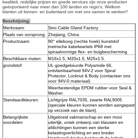
kwaliteit, redelijke prijzen en goede services zijn onze producten
geëxporteerd naar meer dan 100 landen en regio's. Welkom
klanten uit binnen- en buitenland om met ons samen te werken!!
Beschrijving:
Merknaam:
Sino Cable Gland Factory
Plaats van oorsprong:
Zhejiang, China.
Productnaam:
90° elleboog (rechte hoek) kunststof
metrische kabelwartels IP68 met
spiraalvormige flex- en buigbescherming
Beschikbare maten:
M16x1.5, M20x1.5, M25x1.5.
grondstof:
UL-goedgekeurde Polyamide 66,
ontvlambaarheid 94V-2 voor Spiral
Protector, Locknut & Body (contacteer ons
voor 94V-0 materiaal).
Weerbestendige EPDM rubber voor Seal &
Washer.
Standaardkleuren:
Lichtgrijze RAL7035, zwarte RAL9005
(speciale kleuren kunnen worden aangepast
op verzoek van de klant).
Belangrijkste
Uitgebreid vakmanschap en een mooi
voordelen:
uiterlijk, uniek ontwerp van klauwen en
afdichtingen kunnen een sterke
belastingverlichting en een breder
klembereik bieden,het houdt de kabels