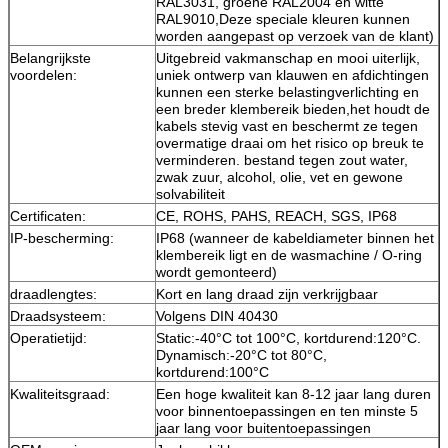
RAL3031, groene RAL2004 en witte
RAL9010,Deze speciale kleuren kunnen
worden aangepast op verzoek van de klant)
Belangrijkste
Uitgebreid vakmanschap en mooi uiterlijk,
voordelen:
uniek ontwerp van klauwen en afdichtingen
kunnen een sterke belastingverlichting en
een breder klembereik bieden,het houdt de
kabels stevig vast en beschermt ze tegen
overmatige draai om het risico op breuk te
verminderen. bestand tegen zout water,
zwak zuur, alcohol, olie, vet en gewone
solvabiliteit
Certificaten:
CE, ROHS, PAHS, REACH, SGS, IP68
IP-bescherming:
IP68 (wanneer de kabeldiameter binnen het
klembereik ligt en de wasmachine / O-ring
wordt gemonteerd)
draadlengtes:
Kort en lang draad zijn verkrijgbaar
Draadsysteem:
Volgens DIN 40430
Operatietijd:
Static:-40°C tot 100°C, kortdurend:120°C.
Dynamisch:-20°C tot 80°C,
kortdurend:100°C
Kwaliteitsgraad:
Een hoge kwaliteit kan 8-12 jaar lang duren
voor binnentoepassingen en ten minste 5
jaar lang voor buitentoepassingen