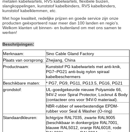
metalen kabelwartels, RVS kabelwartels, flexibele buizen,
slangkoppelingen, kunststof kabelbinders, RVS kabelbinders,
kunststof kabelklemmen, etc.
Met hoge kwaliteit, redelijke prijzen en goede service zijn onze
producten geëxporteerd naar meer dan 100 landen en regio's.
Welkom klanten uit binnen- en buitenland om met ons samen te
werken!
Beschrijvingen:
Merknaam:
Sino Cable Gland Factory
Plaats van oorsprong:
Zhejiang, China
Productnaam:
Kunststof PG kabelwartels met anti-knik,
PG7~PG21 anti-buig nylon spiraal
kabelbeschermers
Beschikbare maten:
* PG7, PG9, PG11, PG13.5, PG16, PG21
grondstof:
UL-goedgekeurde nieuwe Polyamide 66,
94V-2 voor Spiral Protector, Locknut & Body
(contacteer ons voor 94V-0 materiaal).
NBR-rubber of weerbestendige EPDM-
rubber voor Seal & Washer (O-ring)
Standaardkleuren:
lichtgrijze RAL7035, zwarte RAL9005
(beschikbaar in donkergrijze RAL7001,
blauwe RAL5012, oranje RAL6018, rode