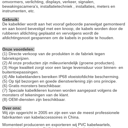
omvormers, verlichting, displays, verkeer, signalen,
bewakingscamera's, installatietechniek , installaties, meters en
instrumenten, etc.
Gebruik:
De kabelklier wordt aan het vooraf geboorde paneelgat gemonteerd
en aan boord bevestigd met een knoop, de kabels worden door de
rubberen afdichting geplaatst en vervolgens wordt de
afdichtingsnoot gespannen om de kabels in positie te houden.
Onze voordelen:
(1) Directe verkoop van de produkten in de fabriek tegen
fabrieksprijzen.
(2) Al onze producten zijn milieuvriendelijk (groene producten).
(3) Hoge kwaliteit zorgt voor een lange levensduur voor binnen- en
buitentoepassingen.
(4) Alle kabeldanders bereiken IP68 vloeistofdichte bescherming.
(5) Op tijd bezorgen en goede dienstverlening zijn ons principe.
(6) Gratis monsters beschikbaar.
(7) Speciale kabelklieren kunnen worden aangepast volgens de
monsters of tekeningen van de klant.
(8) OEM-diensten zijn beschikbaar.
Over ons:
Wij zijn opgericht in 2005 en zijn een van de meest professionele
fabrikanten van kabelaccessoires in China.
Momenteel produceren en exporteren wij PVC kabelwartels,