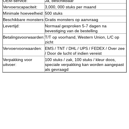
OEM-service:
Ja, beschikbaar
Vervoerscapaciteit:
3,000, 000 stuks per maand
Minimale hoeveelheid:
500 stuks
Beschikbare monsters:
Gratis monsters op aanvraag
Levertijd:
Normaal gesproken 5-7 dagen na
bevestiging van de bestelling
Betalingsvoorwaarden:
T/T op voorhand, Western Union, L/C op
zicht
Vervoervoorwaarden:
EMS / TNT / DHL / UPS / FEDEX / Over zee
/ Door de lucht of indien vereist
Verpakking voor
100 stuks / zak, 100 stuks / kleur doos,
uitvoer:
speciale verpakking kan worden aangepast
als gevraagd