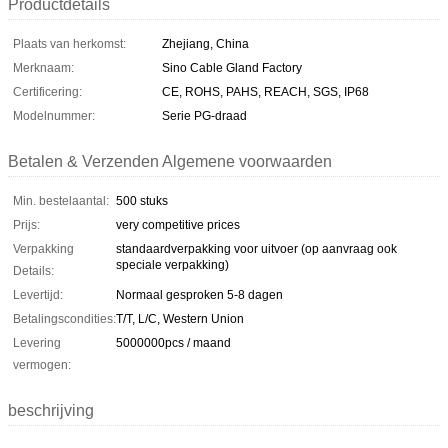
Productdetails
Plaats van herkomst:
Zhejiang, China
Merknaam:
Sino Cable Gland Factory
Certificering:
CE, ROHS, PAHS, REACH, SGS, IP68
Modelnummer:
Serie PG-draad
Betalen & Verzenden Algemene voorwaarden
Min. bestelaantal:
500 stuks
Prijs:
very competitive prices
Verpakking
standaardverpakking voor uitvoer (op aanvraag ook
speciale verpakking)
Details:
Levertijd:
Normaal gesproken 5-8 dagen
Betalingscondities:
T/T, L/C, Western Union
Levering
5000000pcs / maand
vermogen:
beschrijving