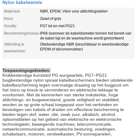
Nylon kabelwartels
Materiaal:
NBR, EPDM, Viton voor afdichtingsdelen
Kleur:
Zwart of grijs
Grootte:
PG7 tot en met PG21
Beschermingsniveau:
IP68 (wanneer de kabeldiameter binnen het bereik van
de kabel ligt en de wasmachine wordt gemonteerd
Afdichting &
Oliebestendige NBR (beschikbaar in weerbestendige
EPDM of siliconenrubber)
wasmachine:
Toepassingsgebieden:
Knikbestendige kunststof PG wurgwartels, PG7~PG21
buigbestendige nylon spiraal kabelbeschermers bieden uitstekende
kabelbescherming tegen overmatige draaiing op het buigpunt om
het risico op breuk te verminderen en elektrische lekkage te
voorkomen. Met de kenmerken van sterke treksterkte, hoge
afdichtings- en buigweerstand, goede veiligheid en stabiliteit,
worden ze op grote schaal toegepast voor het verbinden en
bevestigen van kabels of draden om effectieve bescherming te
bieden tegen stof, water, olie, zwak zuur, alkalisch, alcohol,
oplosmiddelen op het gebied van elektrische en elektronische
technologieën, bewegende machines, telecommunicatie,
netwerkcommunicatie, automatische besturing, voedingen,
schakelaars, motoren, verdeelkasten, PV-zonnepanelen,