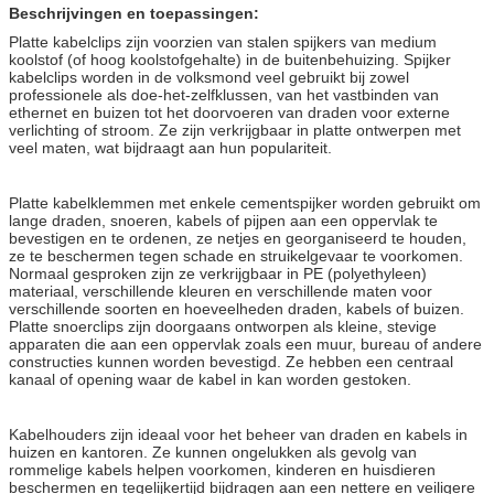
Beschrijvingen en toepassingen:
Platte kabelclips zijn voorzien van stalen spijkers van medium
koolstof (of hoog koolstofgehalte) in de buitenbehuizing. Spijker
kabelclips worden in de volksmond veel gebruikt bij zowel
professionele als doe-het-zelfklussen, van het vastbinden van
ethernet en buizen tot het doorvoeren van draden voor externe
verlichting of stroom. Ze zijn verkrijgbaar in platte ontwerpen met
veel maten, wat bijdraagt ​​aan hun populariteit.
Platte kabelklemmen met enkele cementspijker worden gebruikt om
lange draden, snoeren, kabels of pijpen aan een oppervlak te
bevestigen en te ordenen, ze netjes en georganiseerd te houden,
ze te beschermen tegen schade en struikelgevaar te voorkomen.
Normaal gesproken zijn ze verkrijgbaar in PE (polyethyleen)
materiaal, verschillende kleuren en verschillende maten voor
verschillende soorten en hoeveelheden draden, kabels of buizen.
Platte snoerclips zijn doorgaans ontworpen als kleine, stevige
apparaten die aan een oppervlak zoals een muur, bureau of andere
constructies kunnen worden bevestigd. Ze hebben een centraal
kanaal of opening waar de kabel in kan worden gestoken.
Kabelhouders zijn ideaal voor het beheer van draden en kabels in
huizen en kantoren. Ze kunnen ongelukken als gevolg van
rommelige kabels helpen voorkomen, kinderen en huisdieren
beschermen en tegelijkertijd bijdragen aan een nettere en veiligere