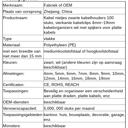
Merknaam:
Fabriek of OEM
Plaats van oorsprong:
Zhejiang, China
Productnaam:
Kabel nietjes zwarte kabelhouders 100
stuks, vierkante kabelclips 4mm~19mm
kabelorganizers wit met spijkers voor platte
kabels
Type
vlakke
Materiaal:
Polyethyleen (PE)
met een breedte van
mediumkoolstofstaal of hoogkoolstofstaal
niet meer dan 15 mm
Kleuren:
zwart, wit (andere kleuren zijn op aanvraag
beschikbaar)
Afmetingen:
4mm, 5mm, 6mm, 7mm, 8mm, 9mm, 10mm,
12mm, 14mm, 16mm, 18mm, 19mm
Certificaten:
CE, ROHS, REACH
Toepassingen:
Beveilig en organiseer een verscheidenheid
aan platte draden, platte kabels, enz.
OEM-diensten
beschikbaar
Vervoerscapaciteit:
5,000, 000 stuks per maand
Toepassingsgebieden:
kantoor, huis, bouwplaats, decoratie, garage,
enz.
Monsters:
beschikbaar