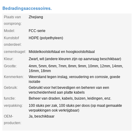
Bedradingsaccessoires.
Plaats van
Zhejiang
oorsprong:
Model:
FCC-serie
Kunststof
HDPE (polyethyleen)
onderdeel:
cementnagel:
Middelkoolstofstaal en hoogkoolstofstaal
Kleur:
Zwart, wit (andere kleuren zijn op aanvraag beschikbaar)
Grootte:
4mm, 5mm, 6mm, 7mm, 8mm, 9mm, 10mm, 12mm, 14mm,
16mm, 18mm
Kenmerken:
Weerstand tegen inslag, veroudering en corrosie, goede
isolatie
Gebruik:
Gebruikt voor het bevestigen en beheren van een
verscheidenheid aan platte kabels
functie:
Beheer van draden, kabels, buizen, leidingen, enz.
verpakking:
100 stuks per zak, 100 stuks per doos (op maat gemaakte
verpakkingen ook verkrijgbaar)
OEM-
Ja, beschikbaar
producten: