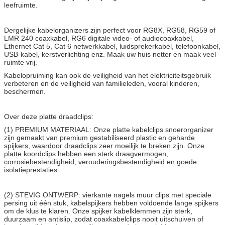
leefruimte.
Dergelijke kabelorganizers zijn perfect voor RG8X, RG58, RG59 of
LMR 240 coaxkabel, RG6 digitale video- of audiocoaxkabel,
Ethernet Cat 5, Cat 6 netwerkkabel, luidsprekerkabel, telefoonkabel,
USB-kabel, kerstverlichting enz. Maak uw huis netter en maak veel
ruimte vrij.
Kabelopruiming kan ook de veiligheid van het elektriciteitsgebruik
verbeteren en de veiligheid van familieleden, vooral kinderen,
beschermen.
Over deze platte draadclips:
(1) PREMIUM MATERIAAL: Onze platte kabelclips snoerorganizer
zijn gemaakt van premium gestabiliseerd plastic en geharde
spijkers, waardoor draadclips zeer moeilijk te breken zijn. Onze
platte koordclips hebben een sterk draagvermogen,
corrosiebestendigheid, verouderingsbestendigheid en goede
isolatieprestaties.
(2) STEVIG ONTWERP: vierkante nagels muur clips met speciale
persing uit één stuk, kabelspijkers hebben voldoende lange spijkers
om de klus te klaren. Onze spijker kabelklemmen zijn sterk,
duurzaam en antislip, zodat coaxkabelclips nooit uitschuiven of