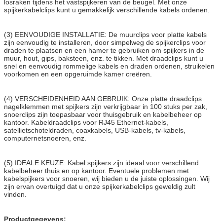
losraken tijdens het vastspijkeren van de beugel. Met onze
spijkerkabelclips kunt u gemakkelijk verschillende kabels ordenen.
(3) EENVOUDIGE INSTALLATIE: De muurclips voor platte kabels
zijn eenvoudig te installeren, door simpelweg de spijkerclips voor
draden te plaatsen en een hamer te gebruiken om spijkers in de
muur, hout, gips, baksteen, enz. te tikken. Met draadclips kunt u
snel en eenvoudig rommelige kabels en draden ordenen, struikelen
voorkomen en een opgeruimde kamer creëren.
(4) VERSCHEIDENHEID AAN GEBRUIK: Onze platte draadclips
nagelklemmen met spijkers zijn verkrijgbaar in 100 stuks per zak,
snoerclips zijn toepasbaar voor thuisgebruik en kabelbeheer op
kantoor. Kabeldraadclips voor RJ45 Ethernet-kabels,
satellietschoteldraden, coaxkabels, USB-kabels, tv-kabels,
computernetsnoeren, enz.
(5) IDEALE KEUZE: Kabel spijkers zijn ideaal voor verschillend
kabelbeheer thuis en op kantoor. Eventuele problemen met
kabelspijkers voor snoeren, wij bieden u de juiste oplossingen. Wij
zijn ervan overtuigd dat u onze spijkerkabelclips geweldig zult
vinden.
Productgegevens: