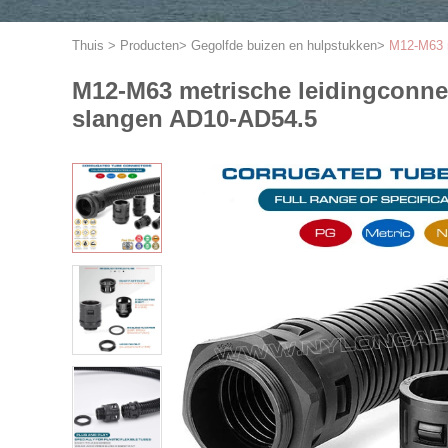
Thuis
>
Producten
>
Gegolfde buizen en hulpstukken
>
M12-M63 m
M12-M63 metrische leidingconnect
slangen AD10-AD54.5