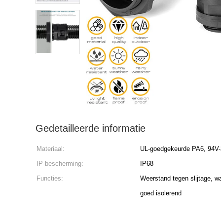
Gedetailleerde informatie
Materiaal:
UL-goedgekeurde PA6, 94V-
IP-bescherming:
IP68
Functies:
Weerstand tegen slijtage, w
goed isolerend