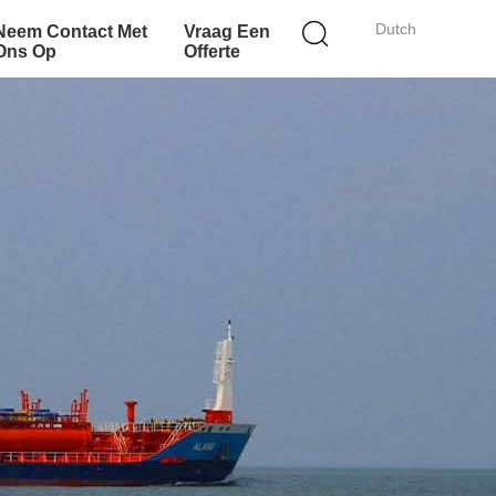
Dutch
Neem Contact Met
Vraag Een
Ons Op
Offerte