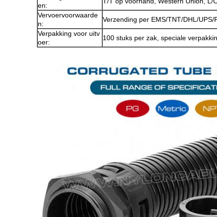
T/T op voorhand, Western Union, L/C
en:
Vervoervoorwaarde
Verzending per EMS/TNT/DHL/UPS/FE
n:
Verpakking voor uitv
100 stuks per zak, speciale verpakki
oer: