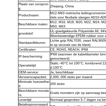
Plaats van oorspron
Zhejiang, China
g:
M12-M63 metrische leidingconnectoren
Productnaam:
rtels voor flexibele slangen AD10-AD
M12, M16, M18, M20, M22, M24, M2
Beschikbare maten:
M50, M63
UL-goedgekeurde Polyamide 66, 94V
grondstof:
Weerbestendige EPDM-rubber voor w
Lichte grijs RAL7035, zwart RAL900
Standaardkleuren:
st op verzoek van de klant)
Certificaten:
CE, ROHS, REACH, IP68
IP68 (wanneer de kabeldiameter binn
IP-bescherming:
gemonteerd)
Static:-40°C tot 100°C, kortdurend:
Operatietijd:
d:100°C
OEM-service:
Ja, beschikbaar
Vervoerscapaciteit:
2,000, 000 stuks per maand
Minimale hoeveelhei
200 stuks
d:
Beschikbare monste
Gratis monsters zijn op aanvraag be
rs:
Levertijd:
Normaal gesproken 5-7 dagen na beve
Betalingsvoorwaard