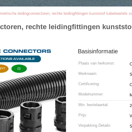
etrische leidingconnectoren, rechte leidingfittingen kunststof kabelwartels 
oren, rechte leidingfittingen kunststof
Basisinformatie
Plaats van herkomst:
C
Merknaam:
S
Certificering:
C
Modelnummer:
M
Min. bestelaantal:
2
Prijs:
V
Verpakking Details:
S