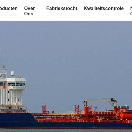
oducten
Over
Fabriekstocht
Kwaliteitscontrole
Ons