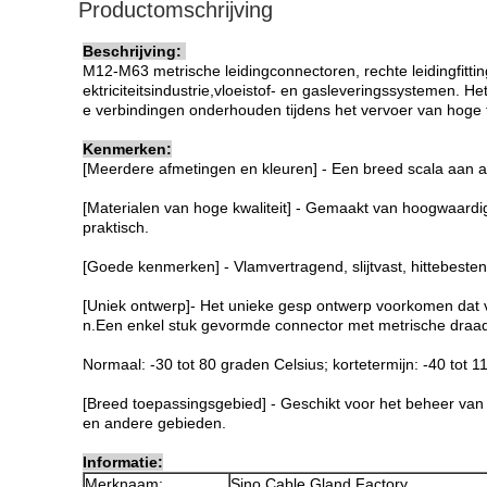
Productomschrijving
Beschrijving:
M12-M63 metrische leidingconnectoren, rechte leidingfittin
ektriciteitsindustrie,vloeistof- en gasleveringssystemen. H
e verbindingen onderhouden tijdens het vervoer van hoge 
Kenmerken:
[Meerdere afmetingen en kleuren] - Een breed scala aan af
[Materialen van hoge kwaliteit] - Gemaakt van hoogwaardig
praktisch.
[Goede kenmerken] - Vlamvertragend, slijtvast, hittebeste
[Uniek ontwerp]- Het unieke gesp ontwerp voorkomen dat valle
n.Een enkel stuk gevormde connector met metrische draad 
Normaal: -30 tot 80 graden Celsius; kortetermijn: -40 tot 1
[Breed toepassingsgebied] - Geschikt voor het beheer van 
en andere gebieden.
Informatie:
Merknaam:
Sino Cable Gland Factory