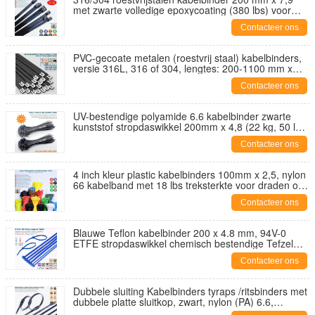
met zwarte volledige epoxycoating (380 lbs) voor
buitenomheiningen
Contacteer ons
PVC-gecoate metalen (roestvrij staal) kabelbinders,
versie 316L, 316 of 304, lengtes: 200-1100 mm x
breedte 16 mm, 200 lbs, buitengebruik
Contacteer ons
UV-bestendige polyamide 6.6 kabelbinder zwarte
kunststof stropdaswikkel 200mm x 4,8 (22 kg, 50 lbs)
voor omgevingen met hoge UV-straling
Contacteer ons
4 inch kleur plastic kabelbinders 100mm x 2,5, nylon
66 kabelband met 18 lbs treksterkte voor draden of
kabels
Contacteer ons
Blauwe Teflon kabelbinder 200 x 4.8 mm, 94V-0
ETFE stropdaswikkel chemisch bestendige Tefzel
tiewrap tyrap 50lbs voor extreme omstandigheden
Contacteer ons
Dubbele sluiting Kabelbinders tyraps /ritsbinders met
dubbele platte sluitkop, zwart, nylon (PA) 6.6,
760x9mm, 110lbs, 500N, Ø20~220mm,