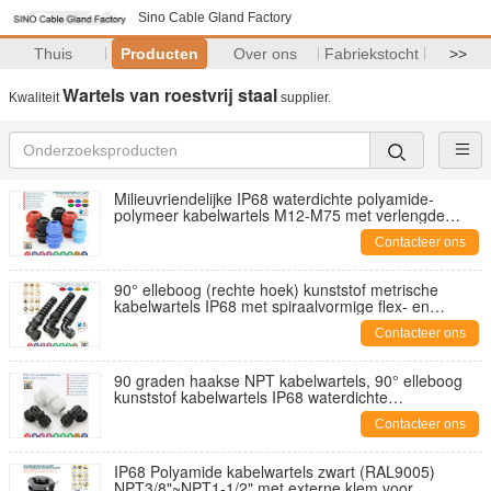
Sino Cable Gland Factory
Thuis
Producten
Over ons
Fabriekstocht
>>
Wartels van roestvrij staal
Kwaliteit
supplier.
Milieuvriendelijke IP68 waterdichte polyamide-
polymeer kabelwartels M12-M75 met verlengde
metrische draad
Contacteer ons
90° elleboog (rechte hoek) kunststof metrische
kabelwartels IP68 met spiraalvormige flex- en
buigbescherming
Contacteer ons
90 graden haakse NPT kabelwartels, 90° elleboog
kunststof kabelwartels IP68 waterdichte
kabelwartelconnectoren
Contacteer ons
IP68 Polyamide kabelwartels zwart (RAL9005)
NPT3/8"~NPT1-1/2" met externe klem voor