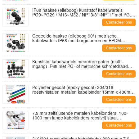
IP68 haakse (elleboog) kunststof kabelwartels
PG9~PG29 / M16~M32 / NPT3/8"~NPT1" met PG,
metrische en NPT schroefdraad
Contacteer ons
Gedeelde haakse (elleboog 90°) metrische
kabelwartels IP68 met borgmoeren en EPDM-
pakkingen
Contacteer ons
Kunststof kabelwartels meerdere gaten (multi-
ingang) IP68 met PG- of metrische schroefdraad
voor elektrische behuizingen
Contacteer ons
Polyester gecoat (epoxy gecoat) 304/316
roestvrijstalen metalen kabelbinder 15mm x 400mm
(800 lbs) voor machines
Contacteer ons
7,9 mm zelfsluitende metalen kabelbinders, 100-
1000 mm lange kabelbinders roestvrij staal
304/316/316L met kogelslot
Contacteer ons
316/304 roestvrijstalen kabelbinder 200 mm x 7,9