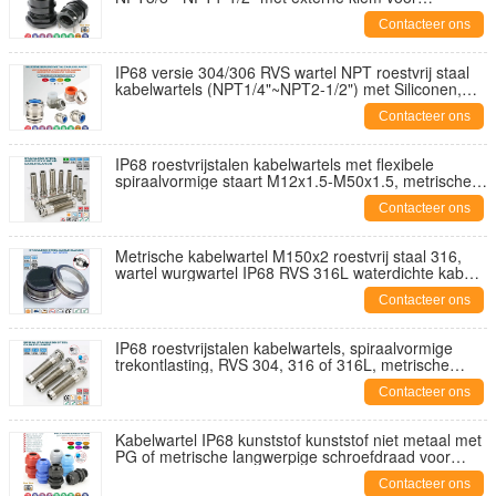
bewegende kabels
Contacteer ons
IP68 versie 304/306 RVS wartel NPT roestvrij staal
kabelwartels (NPT1/4"~NPT2-1/2") met Siliconen,
Viton of FKM-afdichtingen
Contacteer ons
IP68 roestvrijstalen kabelwartels met flexibele
spiraalvormige staart M12x1.5-M50x1.5, metrische
spoed, 316L/316/304 uitvoering
Contacteer ons
Metrische kabelwartel M150x2 roestvrij staal 316,
wartel wurgwartel IP68 RVS 316L waterdichte kabel
klier connector RVS 304 voor kabels van 110-125
Contacteer ons
mm
IP68 roestvrijstalen kabelwartels, spiraalvormige
trekontlasting, RVS 304, 316 of 316L, metrische
spoed, M12-M50
Contacteer ons
Kabelwartel IP68 kunststof kunststof niet metaal met
PG of metrische langwerpige schroefdraad voor
dikke behuizing
Contacteer ons